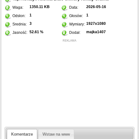
1350.11 KB
2026-05-16
Waga:
Data:
1
1
Odsłon:
Głosów:
3
1927x1080
Srednia:
Wymiary:
52.61 %
majka1407
Jasność:
Dodał:
REKLAMA
Komentarze
Wstaw na www