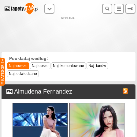
REKLAMA
Poukładaj według:
Najnowsze
Najlepsze
Naj. komentowane
Naj. fanów
Naj. odwiedzane
Almudena Fernandez