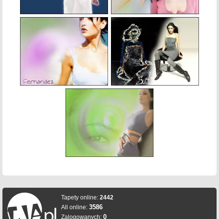
Tapety online:
2442
3586
All online:
0
Zalogowanych: