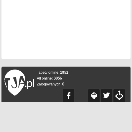
Tapety online:
1952
3056
All online:
0
Zalogowanych: