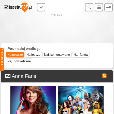
REKLAMA
Poukładaj według:
Najnowsze
Najlepsze
Naj. komentowane
Naj. fanów
Naj. odwiedzane
Anna Faris