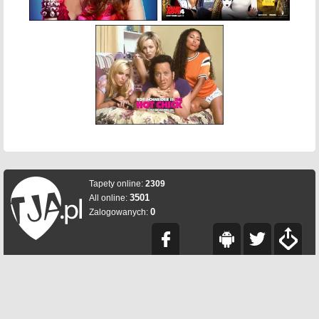
Tapety online:
2309
3501
All online:
0
Zalogowanych: