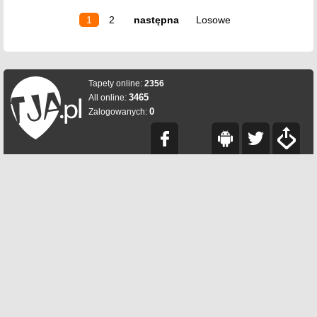
1
2
następna
Losowe
Tapety online:
2356
3465
All online:
0
Zalogowanych: