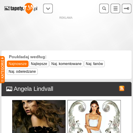
REKLAMA
Poukładaj według:
Najnowsze
Najlepsze
Naj. komentowane
Naj. fanów
Naj. odwiedzane
Angela Lindvall