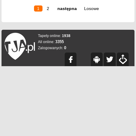
1
2
następna
Losowe
Tapety online:
1938
3355
All online:
0
Zalogowanych: