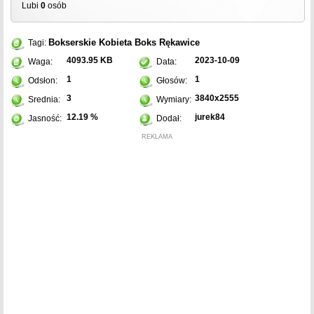
Lubi
0
osób
Bokserskie
Kobieta
Boks
Rękawice
Tagi:
4093.95 KB
2023-10-09
Waga:
Data:
1
1
Odsłon:
Głosów:
3
3840x2555
Srednia:
Wymiary:
12.19 %
jurek84
Jasność:
Dodał:
REKLAMA