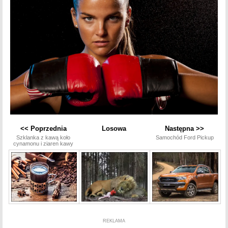
<< Poprzednia
Losowa
Następna >>
Szklanka z kawą koło
Samochód Ford Pickup
cynamonu i ziaren kawy
REKLAMA