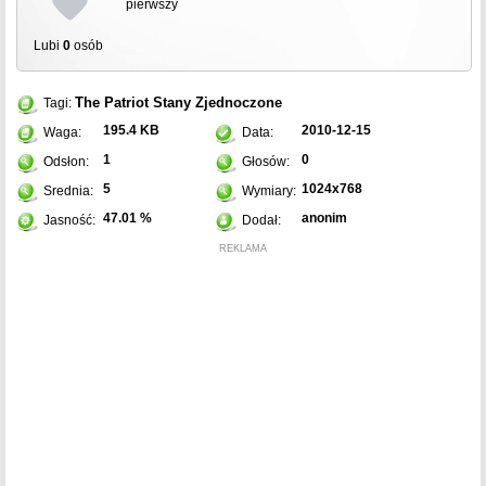
pierwszy
Lubi
0
osób
The Patriot
Stany Zjednoczone
Tagi:
195.4 KB
2010-12-15
Waga:
Data:
1
0
Odsłon:
Głosów:
5
1024x768
Srednia:
Wymiary:
47.01 %
anonim
Jasność:
Dodał:
REKLAMA