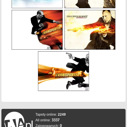
Tapety online:
2249
3337
All online:
0
Zalogowanych: