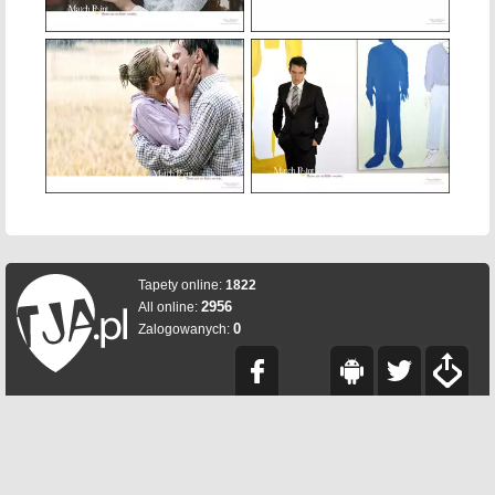
Tapety online:
1822
2956
All online:
0
Zalogowanych: