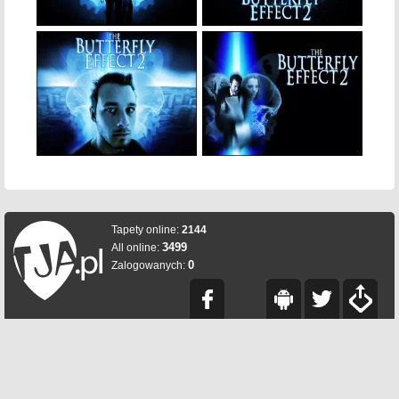
Tapety online:
2144
3499
All online:
0
Zalogowanych: