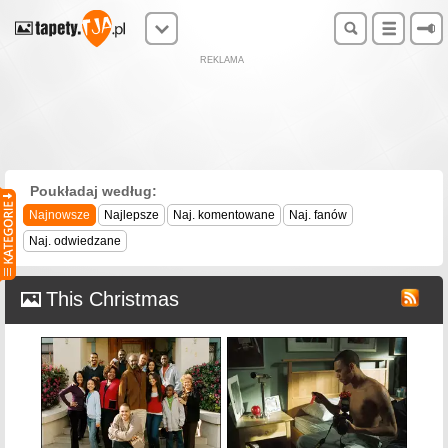
REKLAMA
Poukładaj według:
Najnowsze
Najlepsze
Naj. komentowane
Naj. fanów
Naj. odwiedzane
This Christmas