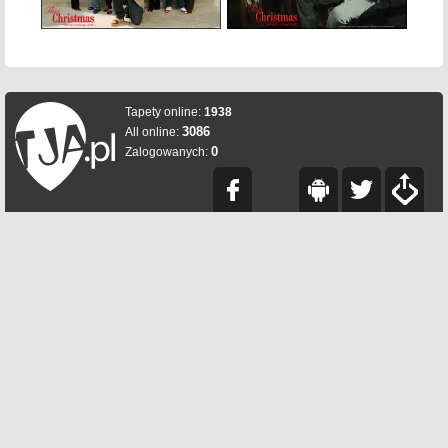
Tapety online:
1938
3086
All online:
0
Zalogowanych: