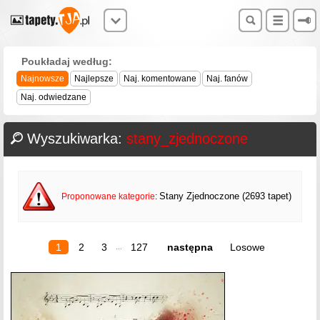
Poukładaj według:
Najnowsze
Najlepsze
Naj. komentowane
Naj. fanów
Naj. odwiedzane
Wyszukiwarka:
stany_zjednoczone
Stany Zjednoczone (2693 tapet)
Proponowane kategorie
:
1
2
3
127
następna
Losowe
...