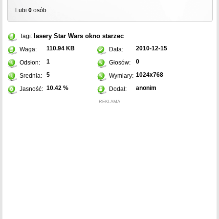
Lubi
0
osób
lasery
Star Wars
okno
starzec
Tagi:
110.94 KB
2010-12-15
Waga:
Data:
1
0
Odsłon:
Głosów:
5
1024x768
Srednia:
Wymiary:
10.42 %
anonim
Jasność:
Dodał:
REKLAMA