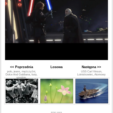
<< Poprzednia
Losowa
Następna >>
polo, jeans, mężczyźni,
USS Carl Vinson,
Dolce And Gabbana, buty,
Lotniskowiec, Atomowy
spodnie,
REKLAMA