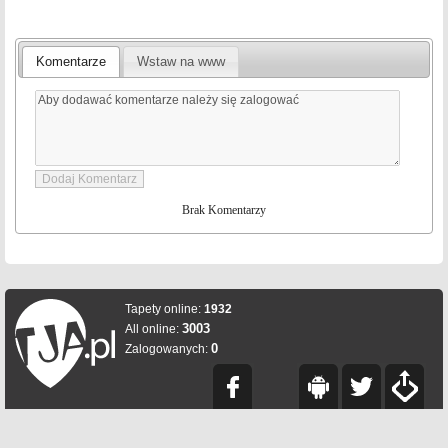
Komentarze
Wstaw na www
Brak Komentarzy
Tapety online:
1932
3003
All online:
0
Zalogowanych: