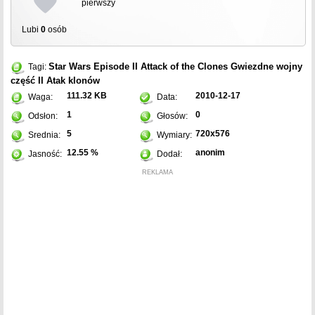
pierwszy
Lubi
0
osób
Star Wars Episode II Attack of the Clones
Gwiezdne wojny
Tagi:
część II Atak klonów
111.32 KB
2010-12-17
Waga:
Data:
1
0
Odsłon:
Głosów:
5
720x576
Srednia:
Wymiary:
12.55 %
anonim
Jasność:
Dodał:
REKLAMA