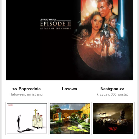
<< Poprzednia
Losowa
Następna >>
Halloween, ministranci
krzyczy, 300, postać