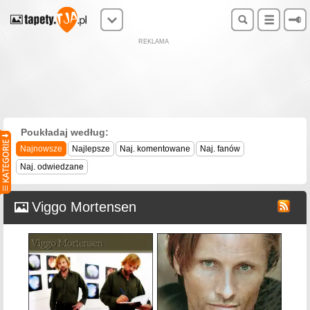
REKLAMA
Poukładaj według:
Najnowsze
Najlepsze
Naj. komentowane
Naj. fanów
Naj. odwiedzane
Viggo Mortensen