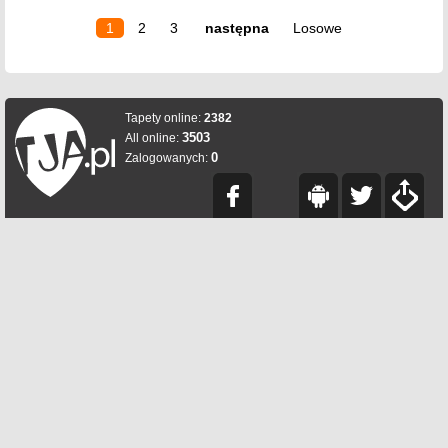
1
2
3
następna
Losowe
Tapety online:
2382
3503
All online:
0
Zalogowanych: