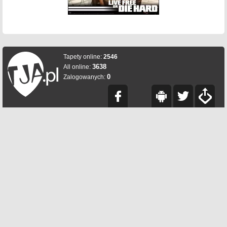
Tapety online:
2546
3638
All online:
0
Zalogowanych: