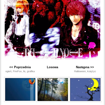
<< Poprzednia
Losowa
Następna >>
ogień, FireFox, lis, grafika
Halloween, księżyc