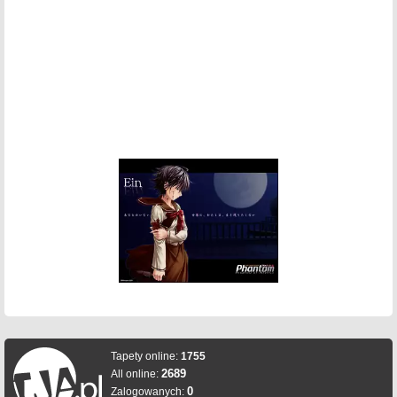
Tapety online:
1755
2689
All online:
0
Zalogowanych: