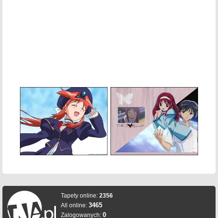
Tapety online:
2356
3465
All online:
0
Zalogowanych: