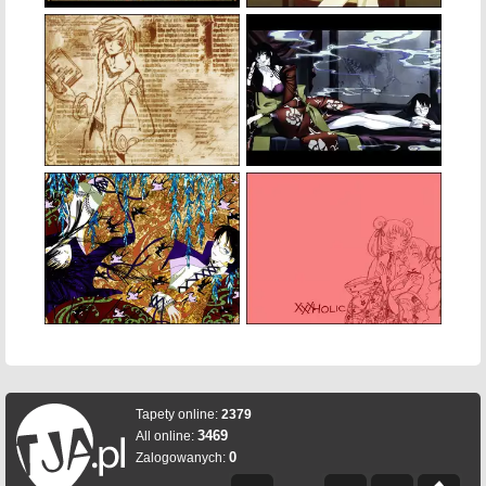
Tapety online:
2379
3469
All online:
0
Zalogowanych: