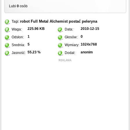
Lubi
0
osób
robot
Full Metal Alchemist
postać
peleryna
Tagi:
225.96 KB
2010-12-15
Waga:
Data:
1
0
Odsłon:
Głosów:
5
1024x768
Srednia:
Wymiary:
55.23 %
anonim
Jasność:
Dodał:
REKLAMA