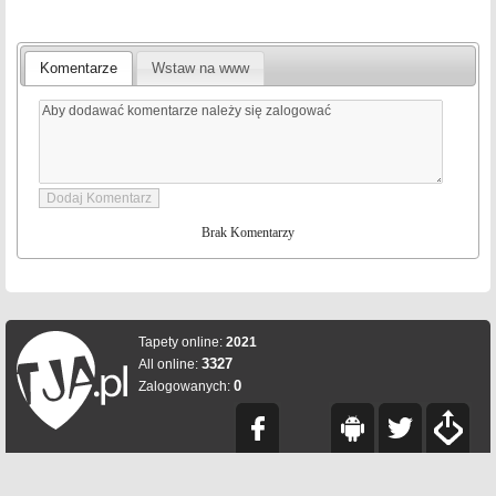
Komentarze
Wstaw na www
Brak Komentarzy
Tapety online:
2021
3327
All online:
0
Zalogowanych: