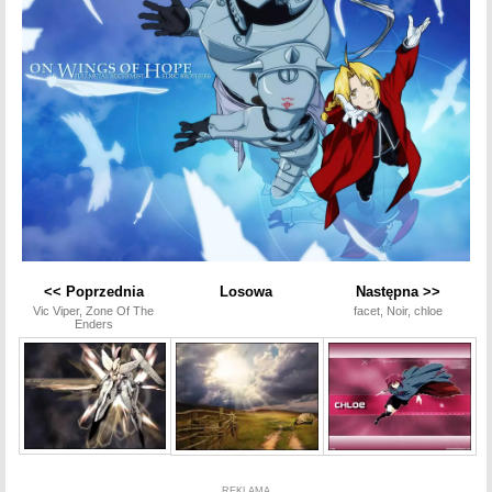
<< Poprzednia
Losowa
Następna >>
Vic Viper, Zone Of The
facet, Noir, chloe
Enders
REKLAMA