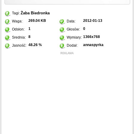
Żaba
Biedronka
Tagi:
269.04 KB
2012-01-13
Waga:
Data:
1
0
Odsłon:
Głosów:
8
1366x768
Srednia:
Wymiary:
48.26 %
annaspyrka
Jasność:
Dodał:
REKLAMA