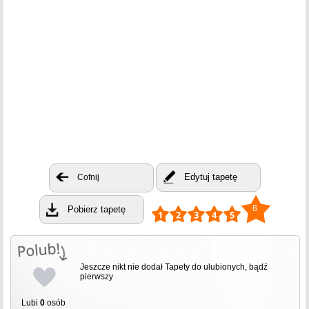
Edytuj tapetę
Cofnij
8
Pobierz tapetę
Jeszcze nikt nie dodał Tapety do ulubionych, bądź
pierwszy
Lubi
0
osób