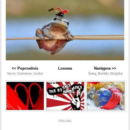
<< Poprzednia
Losowa
Następna >>
Serce, Czerwone, Uszka
Śnieg, Bombki, Wstążka
REKLAMA