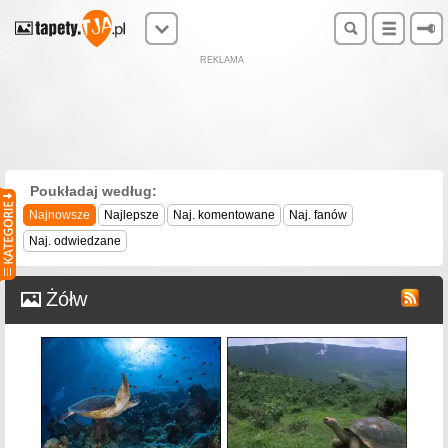
REKLAMA
Poukładaj według:
Najnowsze
Najlepsze
Naj. komentowane
Naj. fanów
Naj. odwiedzane
Żółw