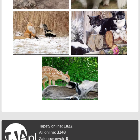
Tapety online:
1822
3348
All online:
0
Zalogowanych: