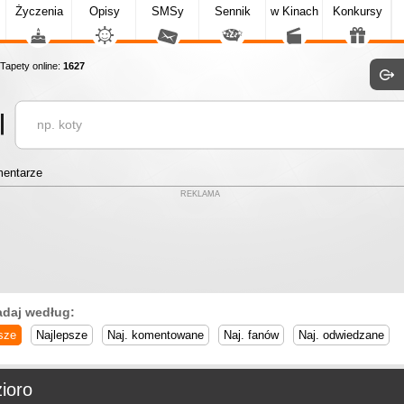
Życzenia
Opisy
SMSy
Sennik
w Kinach
Konkursy
apety online:
1627
entarze
REKLAMA
adaj według:
sze
Najlepsze
Naj. komentowane
Naj. fanów
Naj. odwiedzane
ioro