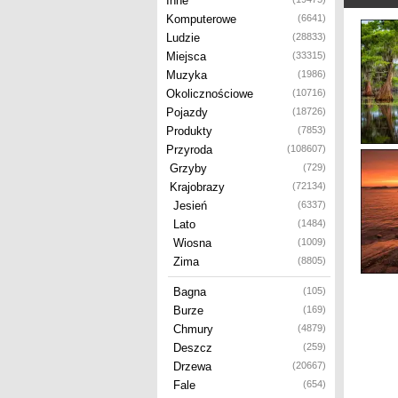
Inne
Komputerowe
(6641)
Ludzie
(28833)
Miejsca
(33315)
Muzyka
(1986)
Okolicznościowe
(10716)
Pojazdy
(18726)
Produkty
(7853)
Przyroda
(108607)
Grzyby
(729)
Krajobrazy
(72134)
Jesień
(6337)
Lato
(1484)
Wiosna
(1009)
Zima
(8805)
Bagna
(105)
Burze
(169)
Chmury
(4879)
Deszcz
(259)
Drzewa
(20667)
Fale
(654)