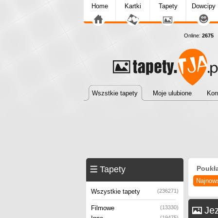
Home
Kartki
Tapety
Dowcipy
Online:
2675
T
Wszstkie tapety
Moje ulubione
Kom
Tapety
Poukł
Najnow
Wszystkie tapety
(236271)
Filmowe
(13330)
Jez
(19475)