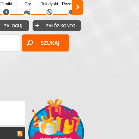
Filmiki
Gry
Teledyski
Rozmówki
Społecz.
Puzzle
Fo