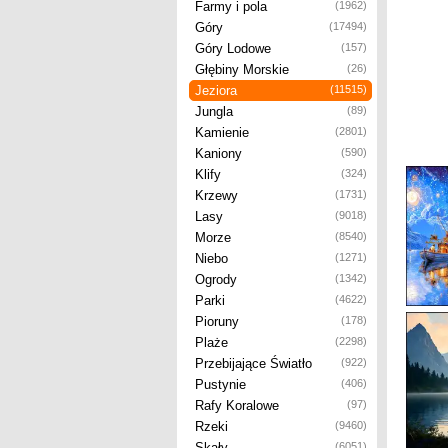
Farmy i pola
(1962)
Góry
(17494)
Góry Lodowe
(157)
Głębiny Morskie
(26)
Jeziora
(11515)
Jungla
(89)
Kamienie
(2801)
Kaniony
(590)
Klify
(324)
Krzewy
(1731)
Lasy
(9018)
Morze
(8540)
Niebo
(1271)
Ogrody
(1342)
Parki
(4622)
Pioruny
(178)
Plaże
(2298)
Przebijające Światło
(922)
Pustynie
(406)
Rafy Koralowe
(97)
Rzeki
(9460)
Skały
(6051)