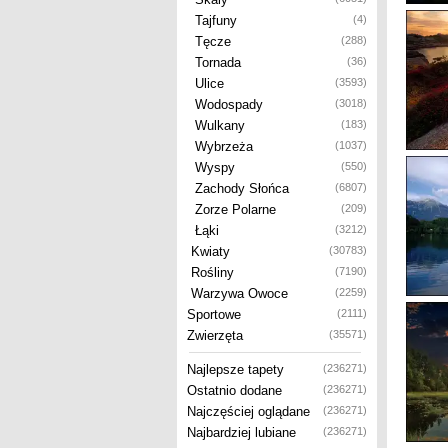
Tajfuny
(4)
Tęcze
(288)
Tornada
(36)
Ulice
(3593)
Wodospady
(3018)
Wulkany
(183)
Wybrzeża
(1037)
Wyspy
(550)
Zachody Słońca
(6807)
Zorze Polarne
(209)
Łąki
(3212)
Kwiaty
(30783)
Rośliny
(7190)
Warzywa Owoce
(2259)
Sportowe
(2111)
Zwierzęta
(35571)
Najlepsze tapety
(236271)
Ostatnio dodane
(236271)
Najczęściej oglądane
(236271)
Najbardziej lubiane
(236271)