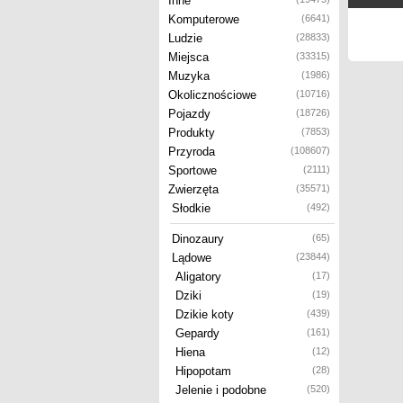
Inne
Komputerowe
(6641)
Ludzie
(28833)
Miejsca
(33315)
Muzyka
(1986)
Okolicznościowe
(10716)
Pojazdy
(18726)
Produkty
(7853)
Przyroda
(108607)
Sportowe
(2111)
Zwierzęta
(35571)
Słodkie
(492)
Dinozaury
(65)
Lądowe
(23844)
Aligatory
(17)
Dziki
(19)
Dzikie koty
(439)
Gepardy
(161)
Hiena
(12)
Hipopotam
(28)
Jelenie i podobne
(520)