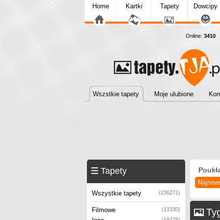
Home
Kartki
Tapety
Dowcipy
Online:
3410
T
Wszstkie tapety
Moje ulubione
Kom
Tapety
Poukł
Najnow
Wszystkie tapety
(236271)
Filmowe
(13330)
Ty
(19475)