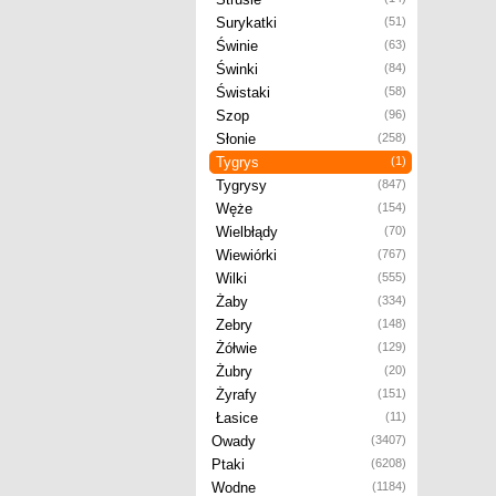
Surykatki
(51)
Świnie
(63)
Świnki
(84)
Świstaki
(58)
Szop
(96)
Słonie
(258)
Tygrys
(1)
Tygrysy
(847)
Węże
(154)
Wielbłądy
(70)
Wiewiórki
(767)
Wilki
(555)
Żaby
(334)
Zebry
(148)
Żółwie
(129)
Żubry
(20)
Żyrafy
(151)
Łasice
(11)
Owady
(3407)
Ptaki
(6208)
Wodne
(1184)