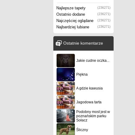
Najlepsze tapety
(236271)
Ostatnio dodane
(236271)
Najczęściej oglądane
(236271)
Najbardziej lubiane
(236271)
Ostatnie komentarze
Jakie cudne oczka...
Piękna
A gdzie kawusia
Jagodowa tarta
Podobny most jest w
poznańskim parku
Sołacz
Śliczny