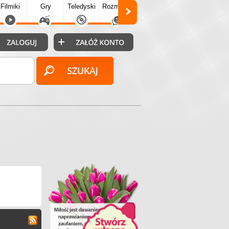
Filmiki
Gry
Teledyski
Rozmówki
Społecz.
Puzzle
Fo