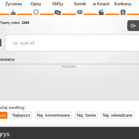
Życzenia
Opisy
SMSy
Sennik
w Kinach
Konkursy
apety online:
2284
entarze
REKLAMA
adaj według:
sze
Najlepsze
Naj. komentowane
Naj. fanów
Naj. odwiedzane
grys