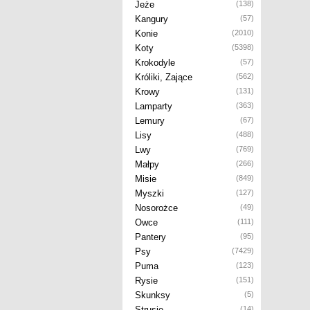
Jeże
(138)
Kangury
(57)
Konie
(2010)
Koty
(5398)
Krokodyle
(57)
Króliki, Zające
(562)
Krowy
(131)
Lamparty
(363)
Lemury
(67)
Lisy
(488)
Lwy
(769)
Małpy
(266)
Misie
(849)
Myszki
(127)
Nosorożce
(49)
Owce
(111)
Pantery
(95)
Psy
(7429)
Puma
(123)
Rysie
(151)
Skunksy
(5)
Strusie
(14)