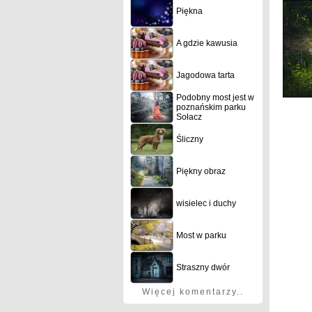
Piękna
A gdzie kawusia
Jagodowa tarta
Podobny most jest w
poznańskim parku
Sołacz
Śliczny
Piękny obraz
wisielec i duchy
Most w parku
Straszny dwór
Więcej komentarzy..