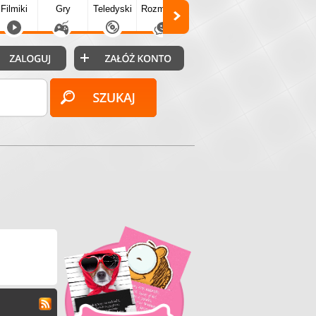
Filmiki
Gry
Teledyski
Rozmówki
Społecz.
Puzzle
Fo