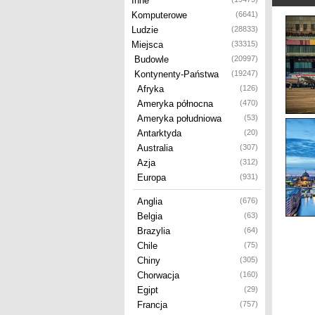
Inne
Komputerowe
(6641)
Ludzie
(28833)
Miejsca
(33315)
Budowle
(20997)
Kontynenty-Państwa
(19247)
Afryka
(126)
Ameryka północna
(470)
Ameryka południowa
(53)
Antarktyda
(20)
Australia
(307)
Azja
(312)
Europa
(931)
Anglia
(676)
Belgia
(63)
Brazylia
(64)
Chile
(75)
Chiny
(305)
Chorwacja
(160)
Egipt
(29)
Francja
(757)