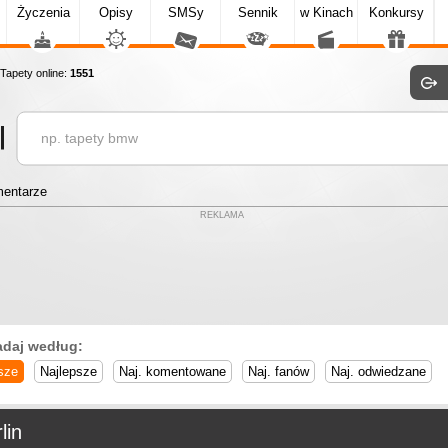
Życzenia
Opisy
SMSy
Sennik
w Kinach
Konkursy
apety online:
1551
entarze
REKLAMA
adaj według:
sze
Najlepsze
Naj. komentowane
Naj. fanów
Naj. odwiedzane
lin