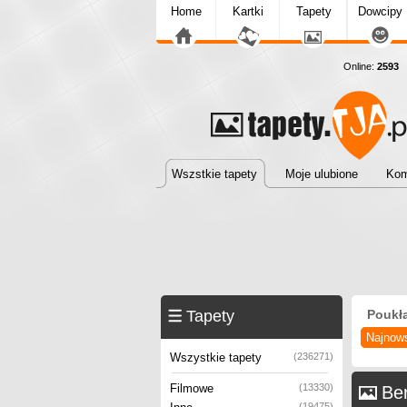
Home
Kartki
Tapety
Dowcipy
Online:
2593
T
Wszstkie tapety
Moje ulubione
Kom
Tapety
Poukł
Najnow
Wszystkie tapety
(236271)
Filmowe
(13330)
Ber
(19475)