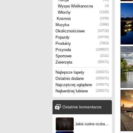
Wyspa Wielkanocna
(4)
Włochy
(1326)
Kosmos
(1156)
Muzyka
(1986)
Okolicznościowe
(10716)
Pojazdy
(18726)
Produkty
(7853)
Przyroda
(108607)
Sportowe
(2111)
Zwierzęta
(35571)
Najlepsze tapety
(236271)
Ostatnio dodane
(236271)
Najczęściej oglądane
(236271)
Najbardziej lubiane
(236271)
Ostatnie komentarze
Jakie cudne oczka...