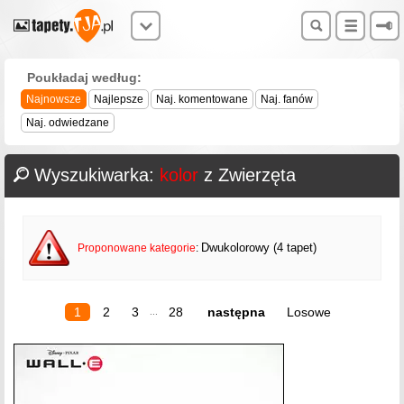
Poukładaj według:
Najnowsze
Najlepsze
Naj. komentowane
Naj. fanów
Naj. odwiedzane
Wyszukiwarka:
kolor
z Zwierzęta
Dwukolorowy (4 tapet)
Proponowane kategorie
:
1
2
3
28
następna
Losowe
...