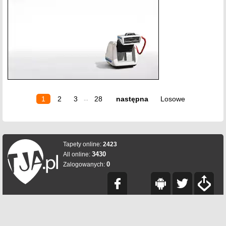
1
2
3
28
następna
Losowe
...
Tapety online:
2423
3430
All online:
0
Zalogowanych: