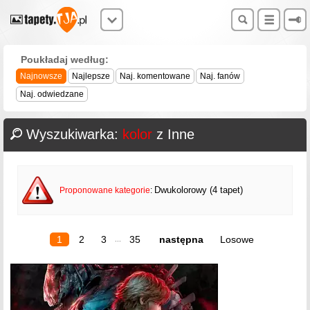
Poukładaj według:
Najnowsze
Najlepsze
Naj. komentowane
Naj. fanów
Naj. odwiedzane
Wyszukiwarka:
kolor
z Inne
Dwukolorowy (4 tapet)
Proponowane kategorie
:
1
2
3
35
następna
Losowe
...