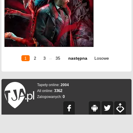
1
2
3
35
następna
Losowe
...
Tapety online:
2004
3362
All online:
0
Zalogowanych: