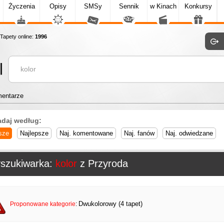
Życzenia
Opisy
SMSy
Sennik
w Kinach
Konkursy
apety online:
1996
entarze
adaj według:
sze
Najlepsze
Naj. komentowane
Naj. fanów
Naj. odwiedzane
szukiwarka:
kolor
z Przyroda
Dwukolorowy (4 tapet)
Proponowane kategorie
: