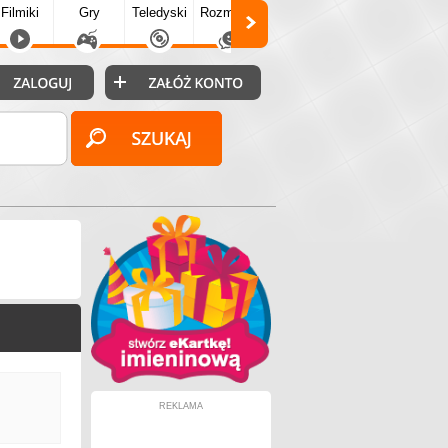
Filmiki
Gry
Teledyski
Rozmówki
Społecz.
Puzzle
Fo
REKLAMA