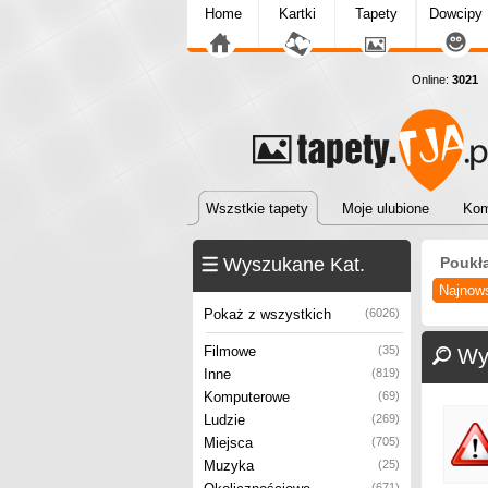
Home
Kartki
Tapety
Dowcipy
Online:
3021
T
Wszstkie tapety
Moje ulubione
Kom
Wyszukane Kat.
Poukł
Najnow
Pokaż z wszystkich
(6026)
Filmowe
(35)
Wy
Inne
(819)
Komputerowe
(69)
Ludzie
(269)
Miejsca
(705)
Muzyka
(25)
(671)