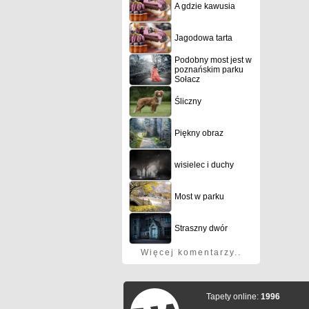
A gdzie kawusia
Jagodowa tarta
Podobny most jest w
poznańskim parku
Sołacz
Śliczny
Piękny obraz
wisielec i duchy
Most w parku
Straszny dwór
Więcej komentarzy..
Tapety online:
1996