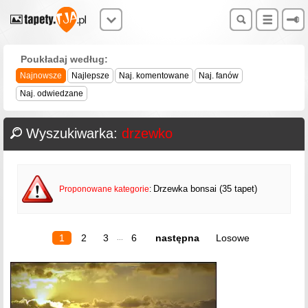
Poukładaj według:
Najnowsze
Najlepsze
Naj. komentowane
Naj. fanów
Naj. odwiedzane
Wyszukiwarka:
drzewko
Drzewka bonsai (35 tapet)
Proponowane kategorie
:
1
2
3
6
następna
Losowe
...