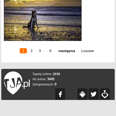
1
2
3
6
następna
Losowe
...
Tapety online:
2030
3445
All online:
0
Zalogowanych: