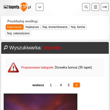
Poukładaj według:
Najnowsze
Najlepsze
Naj. komentowane
Naj. fanów
Naj. odwiedzane
Wyszukiwarka:
drzewko
Drzewka bonsai (35 tapet)
Proponowane kategorie
:
wstecz
1
4
5
6
...