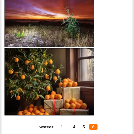
wstecz
1
4
5
6
...