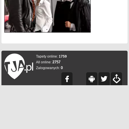
Tapety online:
1759
2757
All online:
0
Zalogowanych: