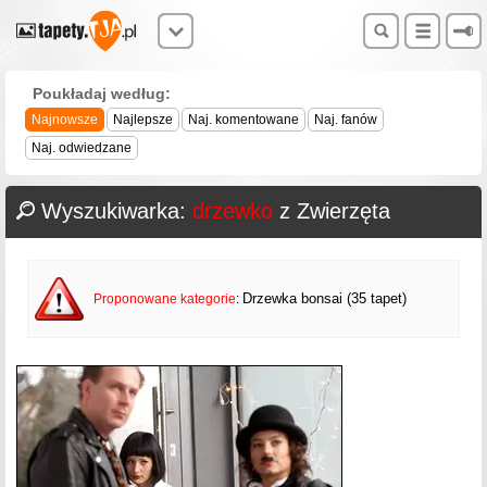
Poukładaj według:
Najnowsze
Najlepsze
Naj. komentowane
Naj. fanów
Naj. odwiedzane
Wyszukiwarka:
drzewko
z Zwierzęta
Drzewka bonsai (35 tapet)
Proponowane kategorie
: