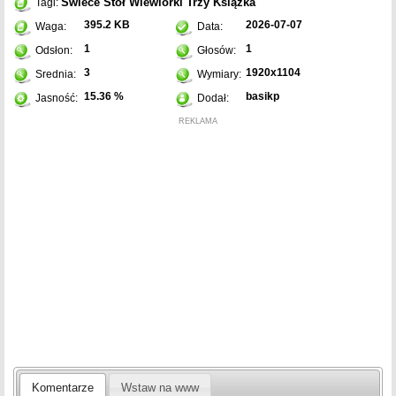
Świece
Stół
Wiewiórki
Trzy
Książka
Tagi:
395.2 KB
2026-07-07
Waga:
Data:
1
1
Odsłon:
Głosów:
3
1920x1104
Srednia:
Wymiary:
15.36 %
basikp
Jasność:
Dodał:
REKLAMA
Komentarze
Wstaw na www