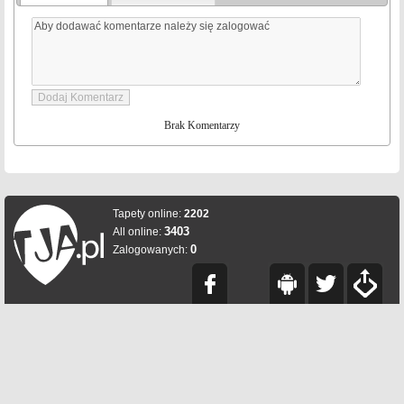
Brak Komentarzy
Tapety online:
2202
3403
All online:
0
Zalogowanych: