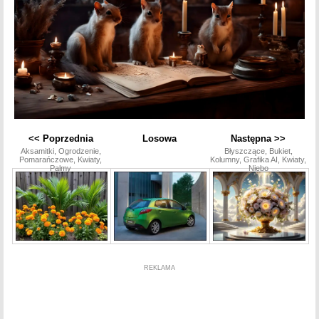
<< Poprzednia
Losowa
Następna >>
Aksamitki, Ogrodzenie,
Błyszczące, Bukiet,
Pomarańczowe, Kwiaty,
Kolumny, Grafika AI, Kwiaty,
Palmy
Niebo
REKLAMA