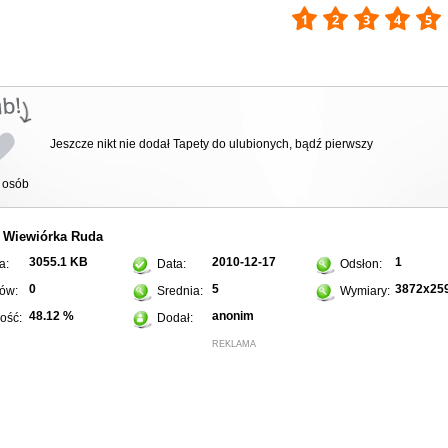
Jeszcze nikt nie dodał Tapety do ulubionych, bądź pierwszy
osób
Wiewiórka
Ruda
:
3055.1 KB
2010-12-17
1
a:
Data:
Odsłon:
0
5
3872x25
ów:
Srednia:
Wymiary:
48.12 %
anonim
ość:
Dodał:
REKLAMA