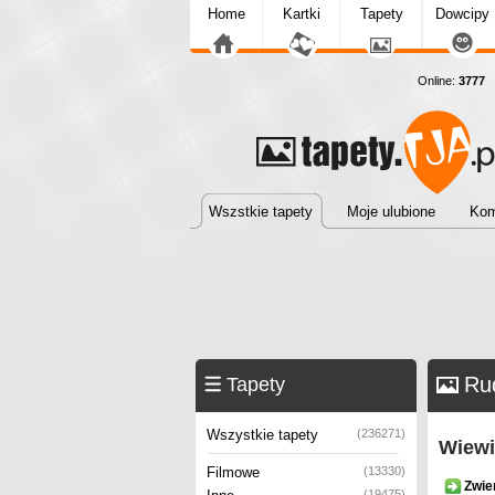
Home
Kartki
Tapety
Dowcipy
Online:
3777
T
Wszstkie tapety
Moje ulubione
Kom
Ru
Tapety
Wszystkie tapety
(236271)
Wiewi
Filmowe
(13330)
Zwie
(19475)