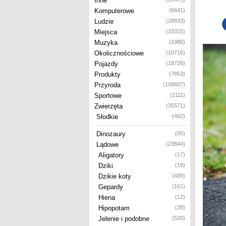
Inne
Komputerowe
(6641)
Ludzie
(28833)
Miejsca
(33315)
Muzyka
(1986)
Okolicznościowe
(10716)
Pojazdy
(18726)
Produkty
(7853)
Przyroda
(108607)
Sportowe
(2111)
Zwierzęta
(35571)
Słodkie
(492)
Dinozaury
(65)
Lądowe
(23844)
Aligatory
(17)
Dziki
(19)
Dzikie koty
(439)
Gepardy
(161)
Hiena
(12)
Hipopotam
(28)
Jelenie i podobne
(520)