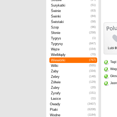
Surykatki
(51)
Świnie
(63)
Świnki
(84)
Świstaki
(58)
Szop
(96)
Słonie
(258)
Tygrys
(1)
Tygrysy
(847)
Lubi
0
Węże
(154)
Wielbłądy
(70)
Wiewiórki
(767)
Tagi
Wilki
(555)
Wag
Żaby
(334)
Głos
Zebry
(148)
Żółwie
(129)
Jasn
Żubry
(20)
Żyrafy
(151)
Łasice
(11)
Owady
(3407)
Ptaki
(6208)
Wodne
(1184)