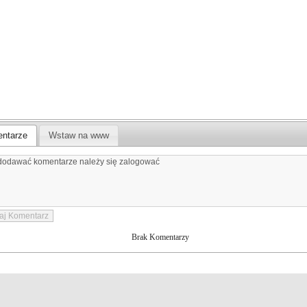
ntarze
Wstaw na www
Brak Komentarzy