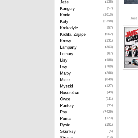
Jeże
(138)
Kangury
(57)
Konie
(2010)
Just 
Koty
(5398)
Krokodyle
(57)
Króliki, Zające
(562)
Krowy
(131)
Lamparty
(363)
Lemury
(67)
Lisy
(488)
Lwy
(769)
Małpy
(266)
Misie
(849)
Myszki
(127)
Nosorożce
(49)
Owce
(111)
Pantery
(95)
Psy
(7429)
Puma
(123)
Rysie
(151)
Skunksy
(5)
Strusie
(14)