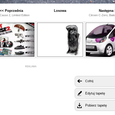
<< Poprzednia
Losowa
Następna 
Cause 2, Limited Edition
Citroen C-Zero, Biało
REKLAMA
Cofnij
Edytuj tapetę
Pobierz tapetę