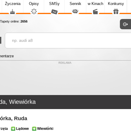
Życzenia
Opisy
SMSy
Sennik
w Kinach
Konkursy
apety online:
2656
entarze
REKLAMA
da, Wiewiórka
órka, Ruda
rzęta
Lądowe
Wiewiórki