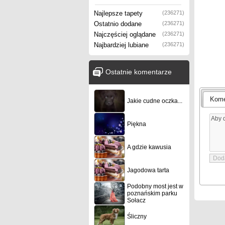
Najlepsze tapety
(236271)
Ostatnio dodane
(236271)
Najczęściej oglądane
(236271)
Najbardziej lubiane
(236271)
Ostatnie komentarze
Kome
Jakie cudne oczka...
Piękna
A gdzie kawusia
Jagodowa tarta
Podobny most jest w
poznańskim parku
Sołacz
Śliczny