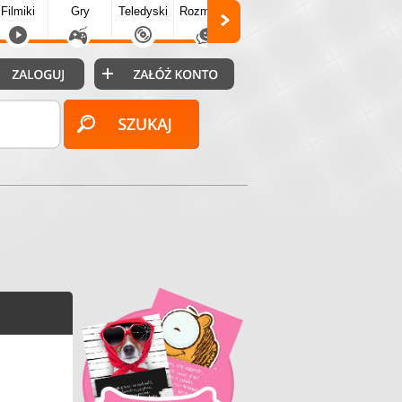
Filmiki
Gry
Teledyski
Rozmówki
Społecz.
Puzzle
Fo