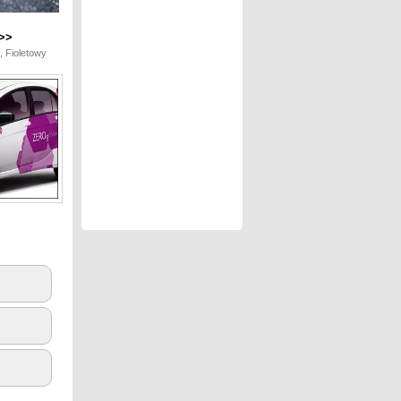
>>
, Fioletowy