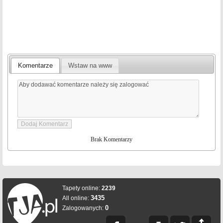
Komentarze
Wstaw na www
Brak Komentarzy
Tapety online:
2239
3435
All online:
0
Zalogowanych: