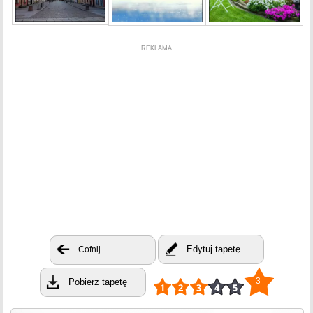
REKLAMA
Edytuj tapetę
Cofnij
3
Pobierz tapetę