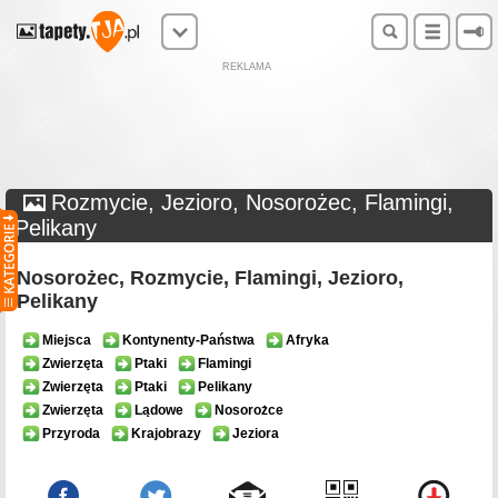
REKLAMA
Rozmycie, Jezioro, Nosorożec, Flamingi,
Pelikany
Nosorożec, Rozmycie, Flamingi, Jezioro,
Pelikany
Miejsca
Kontynenty-Państwa
Afryka
Zwierzęta
Ptaki
Flamingi
Zwierzęta
Ptaki
Pelikany
Zwierzęta
Lądowe
Nosorożce
Przyroda
Krajobrazy
Jeziora