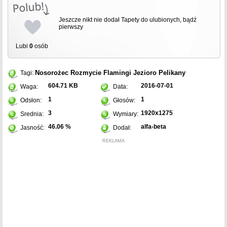
Jeszcze nikt nie dodał Tapety do ulubionych, bądź
pierwszy
Lubi
0
osób
Nosorożec
Rozmycie
Flamingi
Jezioro
Pelikany
Tagi:
604.71 KB
2016-07-01
Waga:
Data:
1
1
Odsłon:
Głosów:
3
1920x1275
Srednia:
Wymiary:
46.06 %
alfa-beta
Jasność:
Dodał:
REKLAMA