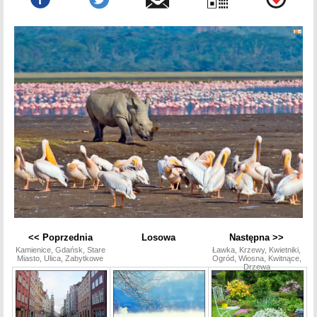
<< Poprzednia
Losowa
Następna >>
Kamienice, Gdańsk, Stare
Ławka, Krzewy, Kwietniki,
Miasto, Ulica, Zabytkowe
Ogród, Wiosna, Kwitnące,
Drzewa