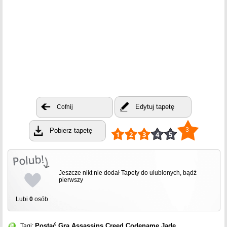
Edytuj tapetę
Cofnij
3
Pobierz tapetę
Jeszcze nikt nie dodał Tapety do ulubionych, bądź
pierwszy
Lubi
0
osób
Postać
Gra
Assassins Creed Codename Jade
Tagi: