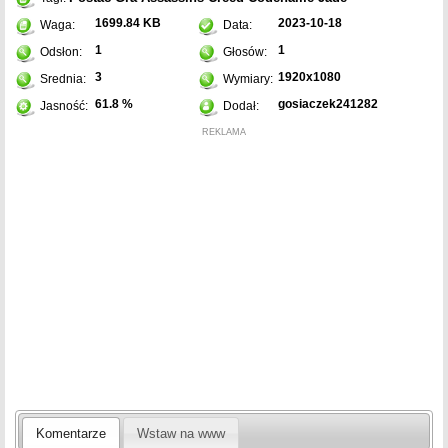
1699.84 KB
2023-10-18
Waga:
Data:
1
1
Odsłon:
Głosów:
3
1920x1080
Srednia:
Wymiary:
61.8 %
gosiaczek241282
Jasność:
Dodał:
REKLAMA
Komentarze
Wstaw na www