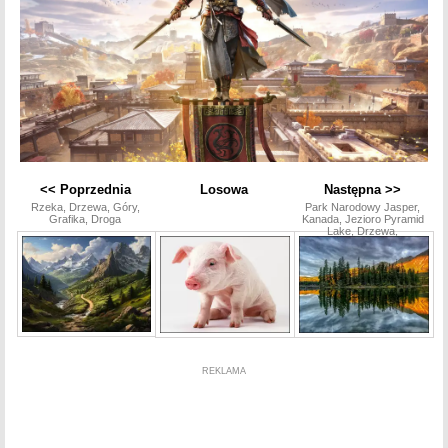
<< Poprzednia
Losowa
Następna >>
Rzeka, Drzewa, Góry,
Park Narodowy Jasper,
Grafika, Droga
Kanada, Jezioro Pyramid
Lake, Drzewa,
REKLAMA