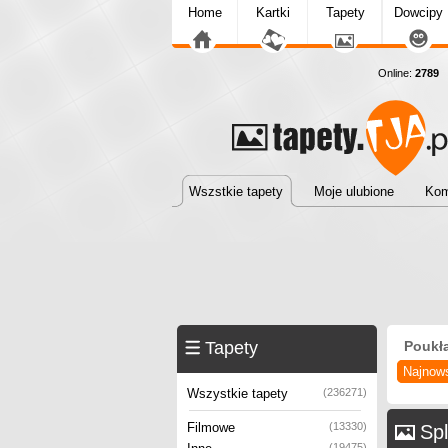
Home
Kartki
Tapety
Dowcipy
Online:
2789
T
Wszstkie tapety
Moje ulubione
Kom
Tapety
Poukł
Najnow
Wszystkie tapety
(236271)
Filmowe
(13330)
Spl
(19475)