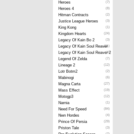
Heroes
(7)
Heroes 4
(8)
Hitman Contracts
(2)
Justice League Heroes
(3)
King Kong
(1)
Kingdom Hearts
(24)
Legacy Of Kain Bo 2
(3)
Legacy Of Kain Soul Reaver
(21)
Legacy Of Kain Soul Reaver 2
(4)
Legend Of Zelda
(7)
Lineage 2
(12)
Lotr Botm2
(2)
Mabinogi
(6)
Magna Carta
(27)
Mass Effect
(19)
Motogp3
(12)
Narnia
(1)
Need For Speed
(84)
Nwn Hordes
(4)
Prince Of Persia
(29)
Priston Tale
(3)
(7)