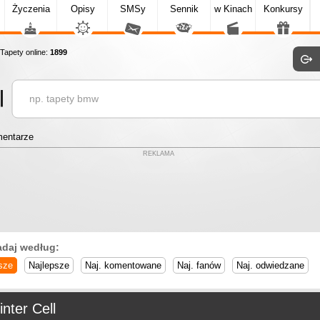
Życzenia
Opisy
SMSy
Sennik
w Kinach
Konkursy
apety online:
1899
entarze
REKLAMA
adaj według:
sze
Najlepsze
Naj. komentowane
Naj. fanów
Naj. odwiedzane
inter Cell