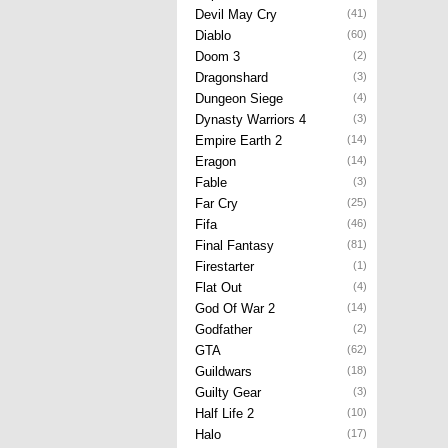
Devil May Cry
(41)
Diablo
(60)
Doom 3
(2)
Dragonshard
(3)
Dungeon Siege
(4)
Dynasty Warriors 4
(3)
Empire Earth 2
(14)
Eragon
(14)
Fable
(3)
Far Cry
(25)
Fifa
(46)
Final Fantasy
(81)
Firestarter
(1)
Flat Out
(4)
God Of War 2
(14)
Godfather
(2)
GTA
(62)
Guildwars
(18)
Guilty Gear
(3)
Half Life 2
(10)
Halo
(17)