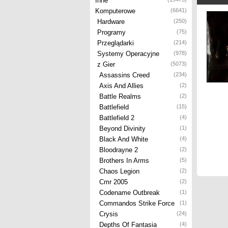
Inne
Komputerowe
(6641)
Hardware
(250)
Programy
(75)
Przeglądarki
(214)
Systemy Operacyjne
(978)
z Gier
(5073)
Assassins Creed
(234)
Axis And Allies
(2)
Battle Realms
(2)
Battlefield
(15)
Battlefield 2
(4)
Beyond Divinity
(1)
Black And White
(4)
Bloodrayne 2
(2)
Brothers In Arms
(5)
Chaos Legion
(2)
Cmr 2005
(2)
Codename Outbreak
(1)
Commandos Strike Force
(1)
Crysis
(24)
Depths Of Fantasia
(4)