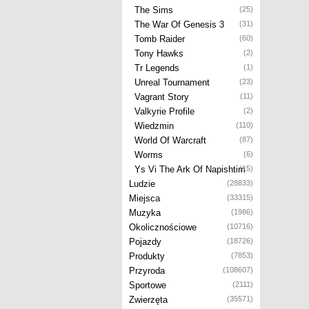
The Sims
(25)
The War Of Genesis 3
(31)
Tomb Raider
(60)
Tony Hawks
(2)
Tr Legends
(1)
Unreal Tournament
(23)
Vagrant Story
(11)
Valkyrie Profile
(2)
Wiedzmin
(110)
World Of Warcraft
(87)
Worms
(6)
Ys Vi The Ark Of Napishtim
(15)
Ludzie
(28833)
Miejsca
(33315)
Muzyka
(1986)
Okolicznościowe
(10716)
Pojazdy
(18726)
Produkty
(7853)
Przyroda
(108607)
Sportowe
(2111)
Zwierzęta
(35571)