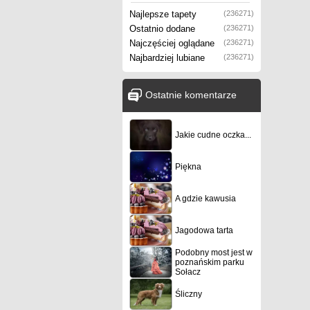
Najlepsze tapety
(236271)
Ostatnio dodane
(236271)
Najczęściej oglądane
(236271)
Najbardziej lubiane
(236271)
Ostatnie komentarze
Jakie cudne oczka...
Piękna
A gdzie kawusia
Jagodowa tarta
Podobny most jest w
poznańskim parku
Sołacz
Śliczny