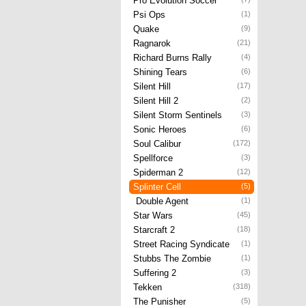
Pro Evolution Soccer
Psi Ops
(1)
Quake
(9)
Ragnarok
(21)
Richard Burns Rally
(4)
Shining Tears
(6)
Silent Hill
(17)
Silent Hill 2
(2)
Silent Storm Sentinels
(3)
Sonic Heroes
(6)
Soul Calibur
(172)
Spellforce
(3)
Spiderman 2
(12)
Splinter Cell
(5)
Double Agent
(1)
Star Wars
(45)
Starcraft 2
(18)
Street Racing Syndicate
(1)
Stubbs The Zombie
(1)
Suffering 2
(3)
Tekken
(318)
The Punisher
(5)