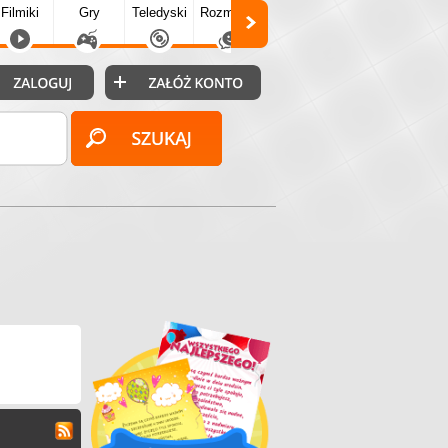
Filmiki
Gry
Teledyski
Rozmówki
Społecz.
Puzzle
Fo