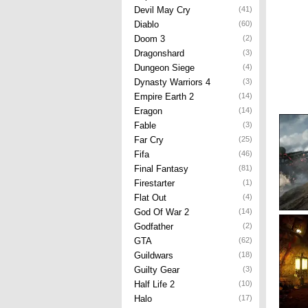
Devil May Cry
(41)
Diablo
(60)
Doom 3
(2)
Dragonshard
(3)
Dungeon Siege
(4)
Dynasty Warriors 4
(3)
Empire Earth 2
(14)
Eragon
(14)
Fable
(3)
Far Cry
(25)
Fifa
(46)
Final Fantasy
(81)
Firestarter
(1)
Flat Out
(4)
God Of War 2
(14)
Godfather
(2)
GTA
(62)
Guildwars
(18)
Guilty Gear
(3)
Half Life 2
(10)
Halo
(17)