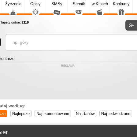
Życzenia
Opisy
SMSy
Sennik
w Kinach
Konkursy
apety online:
2119
entarze
REKLAMA
adaj według:
sze
Najlepsze
Naj. komentowane
Naj. fanów
Naj. odwiedzane
ier