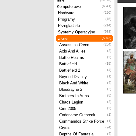
Inne
Komputerowe
(6641)
Hardware
(250)
Programy
(75)
Przeglądarki
(214)
Systemy Operacyjne
(978)
z Gier
(5073)
Assassins Creed
(234)
Axis And Allies
(2)
Battle Realms
(2)
Battlefield
(15)
Battlefield 2
(4)
Beyond Divinity
(1)
Black And White
(4)
Bloodrayne 2
(2)
Brothers In Arms
(5)
Chaos Legion
(2)
Cmr 2005
(2)
Codename Outbreak
(1)
Commandos Strike Force
(1)
Crysis
(24)
Depths Of Fantasia
(4)