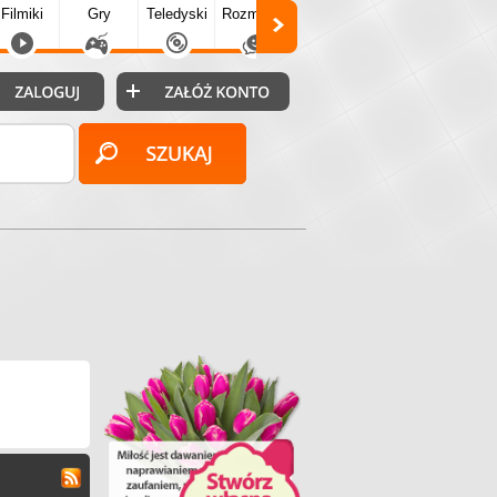
Filmiki
Gry
Teledyski
Rozmówki
Społecz.
Puzzle
Fo