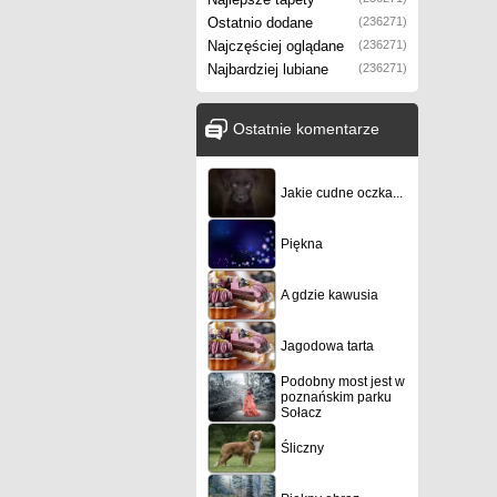
Ostatnio dodane
(236271)
Najczęściej oglądane
(236271)
Najbardziej lubiane
(236271)
Ostatnie komentarze
Jakie cudne oczka...
Piękna
A gdzie kawusia
Jagodowa tarta
Podobny most jest w
poznańskim parku
Sołacz
Śliczny