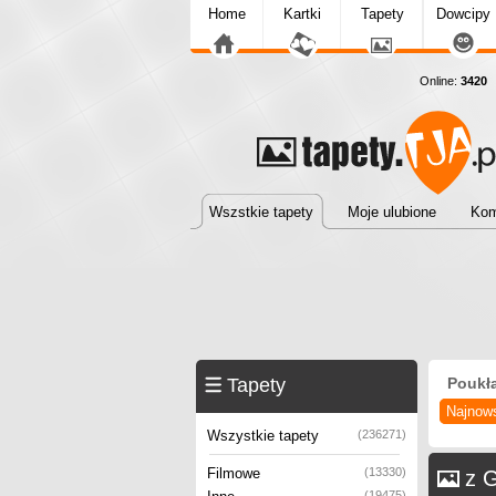
Home
Kartki
Tapety
Dowcipy
Online:
3420
T
Wszstkie tapety
Moje ulubione
Kom
Tapety
Poukł
Najnow
Wszystkie tapety
(236271)
Filmowe
(13330)
z G
(19475)