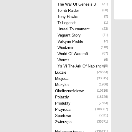
The War Of Genesis 3
(31)
Tomb Raider
(60)
Tony Hawks
(2)
Tr Legends
(1)
Unreal Tournament
(23)
Vagrant Story
(11)
Valkyrie Profile
(2)
Wiedzmin
(110)
World Of Warcraft
(87)
Worms
(6)
Ys Vi The Ark Of Napishtim
(15)
Ludzie
(28833)
Miejsca
(33315)
Muzyka
(1986)
Okolicznościowe
(10716)
Pojazdy
(18726)
Produkty
(7853)
Przyroda
(108607)
Sportowe
(2111)
Zwierzęta
(35571)
Najlepsze tapety
(236271)