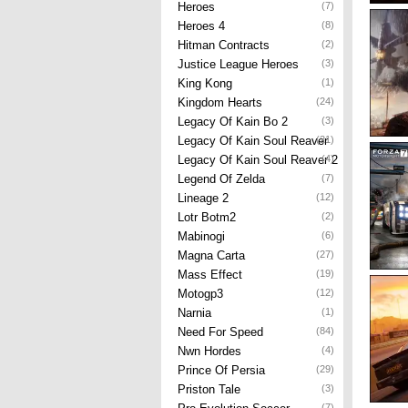
Heroes
(7)
Heroes 4
(8)
Hitman Contracts
(2)
Justice League Heroes
(3)
King Kong
(1)
Kingdom Hearts
(24)
Legacy Of Kain Bo 2
(3)
Legacy Of Kain Soul Reaver
(21)
Legacy Of Kain Soul Reaver 2
(4)
Legend Of Zelda
(7)
Lineage 2
(12)
Lotr Botm2
(2)
Mabinogi
(6)
Magna Carta
(27)
Mass Effect
(19)
Motogp3
(12)
Narnia
(1)
Need For Speed
(84)
Nwn Hordes
(4)
Prince Of Persia
(29)
Priston Tale
(3)
(7)