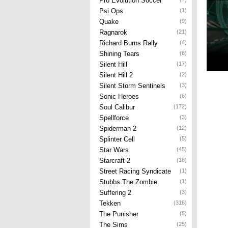
Pro Evolution Soccer
Psi Ops
(1)
Quake
(9)
Ragnarok
(21)
Richard Burns Rally
(4)
Shining Tears
(6)
Silent Hill
(17)
Silent Hill 2
(2)
Silent Storm Sentinels
(3)
Sonic Heroes
(6)
Soul Calibur
(172)
Spellforce
(3)
Spiderman 2
(12)
Splinter Cell
(5)
Star Wars
(45)
Starcraft 2
(18)
Street Racing Syndicate
(1)
Stubbs The Zombie
(1)
Suffering 2
(3)
Tekken
(318)
The Punisher
(5)
The Sims
(25)