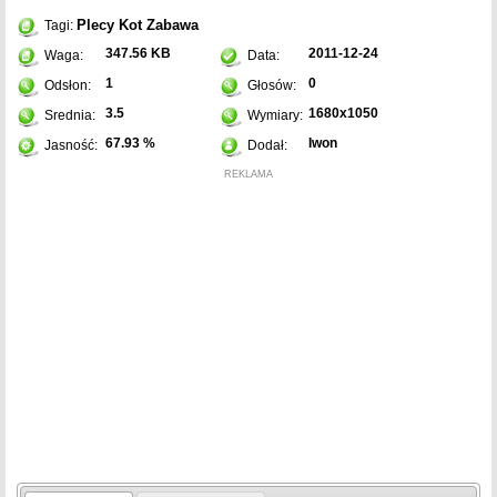
Plecy
Kot
Zabawa
Tagi:
347.56 KB
2011-12-24
Waga:
Data:
1
0
Odsłon:
Głosów:
3.5
1680x1050
Srednia:
Wymiary:
67.93 %
Iwon
Jasność:
Dodał:
REKLAMA