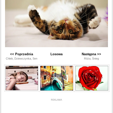
<< Poprzednia
Losowa
Następna >>
Chleb, Dziewczynka, Sen
Róża, Śnieg
REKLAMA