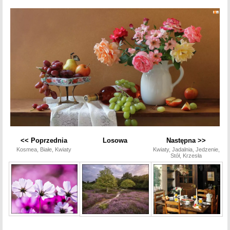
<< Poprzednia
Losowa
Następna >>
Kosmea, Białe, Kwiaty
Kwiaty, Jadalnia, Jedzenie,
Stół, Krzesła