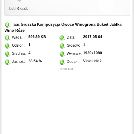
Lubi
0
osób
Gruszka
Kompozycja
Owoce
Winogrona
Bukiet
Jabłka
Tagi:
Wino
Róże
596.59 KB
2017-05-04
Waga:
Data:
1
1
Odsłon:
Głosów:
4
1920x1080
Srednia:
Wymiary:
38.54 %
ViolaLidia2
Jasność:
Dodał:
REKLAMA