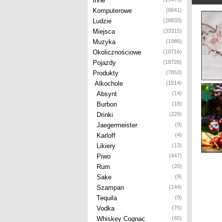
Inne
Komputerowe
(6641)
Ludzie
(28833)
Miejsca
(33315)
Muzyka
(1986)
Okolicznościowe
(10716)
Pojazdy
(18726)
Produkty
(7853)
Alkochole
(1514)
Absynt
(14)
Burbon
(18)
Drinki
(229)
Jaegermeister
(9)
Karloff
(4)
Likiery
(13)
Piwo
(447)
Rum
(20)
Sake
(9)
Szampan
(144)
Tequila
(9)
Vodka
(76)
Whiskey Cognac
(65)