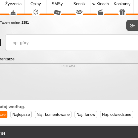
Życzenia
Opisy
SMSy
Sennik
w Kinach
Konkursy
apety online:
2351
entarze
REKLAMA
adaj według:
sze
Najlepsze
Naj. komentowane
Naj. fanów
Naj. odwiedzane
na