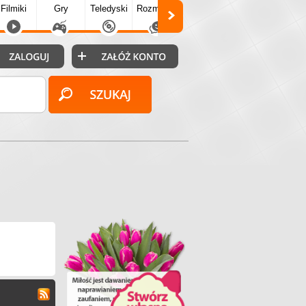
Filmiki
Gry
Teledyski
Rozmówki
Społecz.
Puzzle
Fo