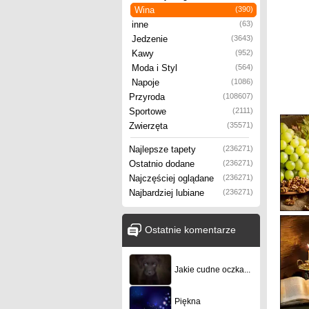
Wina
(390)
inne
(63)
Jedzenie
(3643)
Kawy
(952)
Moda i Styl
(564)
Napoje
(1086)
Przyroda
(108607)
Sportowe
(2111)
Zwierzęta
(35571)
Najlepsze tapety
(236271)
Ostatnio dodane
(236271)
Najczęściej oglądane
(236271)
Najbardziej lubiane
(236271)
Ostatnie komentarze
Jakie cudne oczka...
Piękna