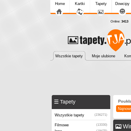
Home
Kartki
Tapety
Dowcipy
Online:
3413
T
Wszstkie tapety
Moje ulubione
Kom
Tapety
Poukł
Najnow
Wszystkie tapety
(236271)
Filmowe
(13330)
Wi
(19475)