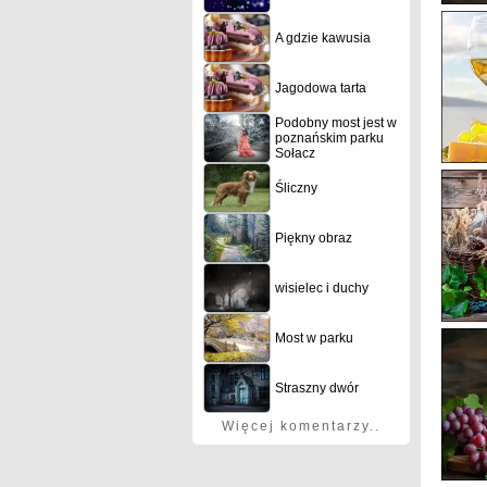
A gdzie kawusia
Jagodowa tarta
Podobny most jest w
poznańskim parku
Sołacz
Śliczny
Piękny obraz
wisielec i duchy
Most w parku
Straszny dwór
Więcej komentarzy..