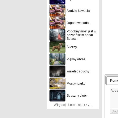
A gdzie kawusia
Jagodowa tarta
Podobny most jest w
poznańskim parku
Sołacz
Śliczny
Piękny obraz
wisielec i duchy
Kome
Most w parku
Straszny dwór
Więcej komentarzy..