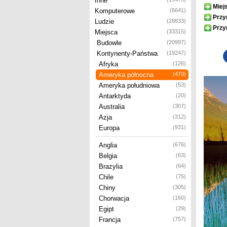
Inne
Miej
Komputerowe
(6641)
Przy
Ludzie
(28833)
Przy
Miejsca
(33315)
Budowle
(20997)
Kontynenty-Państwa
(19247)
Afryka
(126)
Ameryka północna
(470)
Ameryka południowa
(53)
Antarktyda
(20)
Australia
(307)
Azja
(312)
Europa
(931)
Anglia
(676)
Belgia
(63)
Brazylia
(64)
Chile
(75)
Chiny
(305)
Chorwacja
(160)
Egipt
(29)
Francja
(757)