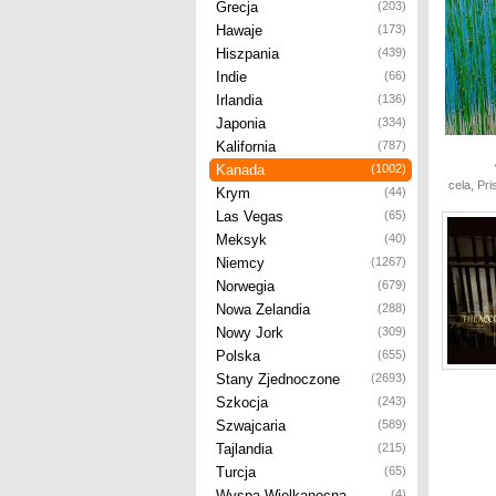
Grecja
(203)
Hawaje
(173)
Hiszpania
(439)
Indie
(66)
Irlandia
(136)
Japonia
(334)
Kalifornia
(787)
Kanada
(1002)
cela, Pr
Krym
(44)
Las Vegas
(65)
Meksyk
(40)
Niemcy
(1267)
Norwegia
(679)
Nowa Zelandia
(288)
Nowy Jork
(309)
Polska
(655)
Stany Zjednoczone
(2693)
Szkocja
(243)
Szwajcaria
(589)
Tajlandia
(215)
Turcja
(65)
Wyspa Wielkanocna
(4)