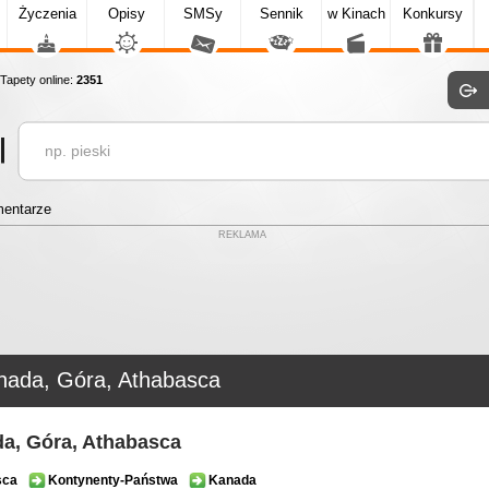
Życzenia
Opisy
SMSy
Sennik
w Kinach
Konkursy
apety online:
2351
entarze
REKLAMA
nada, Góra, Athabasca
a, Góra, Athabasca
sca
Kontynenty-Państwa
Kanada