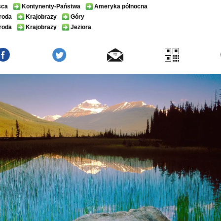
sca
Kontynenty-Państwa
Ameryka północna
roda
Krajobrazy
Góry
roda
Krajobrazy
Jeziora