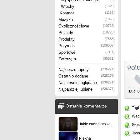
Włochy
(1326)
Kosmos
(1156)
Muzyka
(1986)
Okolicznościowe
(10716)
Pojazdy
(18726)
Produkty
(7853)
Przyroda
(108607)
Sportowe
(2111)
Zwierzęta
(35571)
Najlepsze tapety
(236271)
Ostatnio dodane
(236271)
Najczęściej oglądane
(236271)
Najbardziej lubiane
(236271)
Lubi
0
Ostatnie komentarze
Tagi
Wag
Jakie cudne oczka...
Głos
Jasn
Piękna