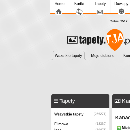
Home
Kartki
Tapety
Dowcipy
Online:
3517
T
Wszstkie tapety
Moje ulubione
Kom
Ka
Tapety
Wszystkie tapety
(236271)
Kanad
Filmowe
(13330)
Miej
(19475)