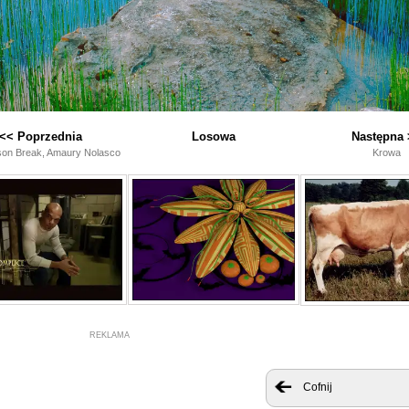
<< Poprzednia
Losowa
Następna 
ison Break, Amaury Nolasco
Krowa
REKLAMA
Cofnij