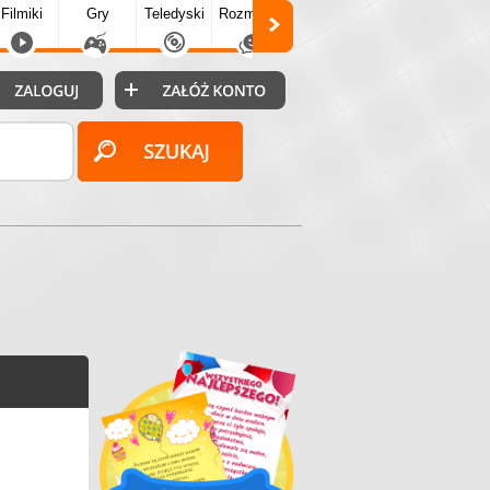
Filmiki
Gry
Teledyski
Rozmówki
Społecz.
Puzzle
Fo