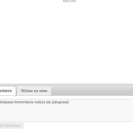
REKLAMA
ntarze
Wstaw na www