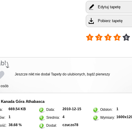
Edytuj tapetę
Pobierz tapetę
Jeszcze nikt nie dodał Tapety do ulubionych, bądź pierwszy
osób
Kanada
Góra
Athabasca
:
669.54 KB
2010-12-15
1
a:
Data:
Odsłon:
1
4
1600x12
ów:
Srednia:
Wymiary:
38.68 %
czuczo78
ość:
Dodał: