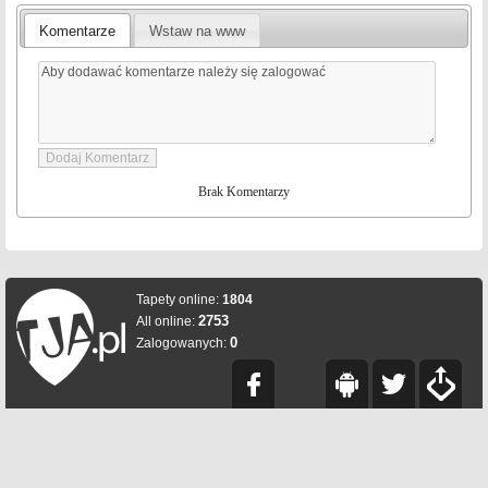
Komentarze
Wstaw na www
Brak Komentarzy
Tapety online:
1804
2753
All online:
0
Zalogowanych: