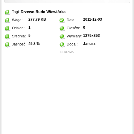
Drzewo
Ruda
Wiewiórka
Tagi:
277.79 KB
2011-12-03
Waga:
Data:
1
0
Odsłon:
Głosów:
5
1279x853
Srednia:
Wymiary:
45.8 %
Janusz
Jasność:
Dodał:
REKLAMA