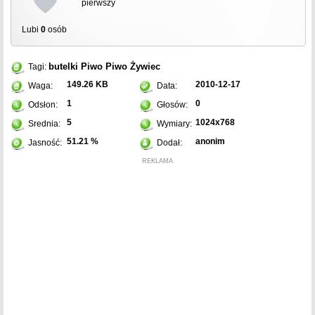
pierwszy
Lubi
0
osób
butelki
Piwo
Piwo Żywiec
Tagi:
149.26 KB
2010-12-17
Waga:
Data:
1
0
Odsłon:
Głosów:
5
1024x768
Srednia:
Wymiary:
51.21 %
anonim
Jasność:
Dodał:
REKLAMA