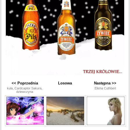
<< Poprzednia
Losowa
Następna >>
kula, Cardcaptor Sakura,
Elisha Cuthbert
dziewczyna