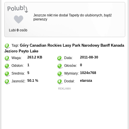
Jeszcze nikt nie dodał Tapety do ulubionych, bądź
pierwszy
Lubi
0
osób
Góry Canadian Rockies
Lasy
Park Narodowy Banff
Kanada
Tagi:
Jezioro Peyto Lake
263.2 KB
2011-08-30
Waga:
Data:
1
0
Odsłon:
Głosów:
5
1024x768
Srednia:
Wymiary:
50.1 %
elaroza
Jasność:
Dodał:
REKLAMA