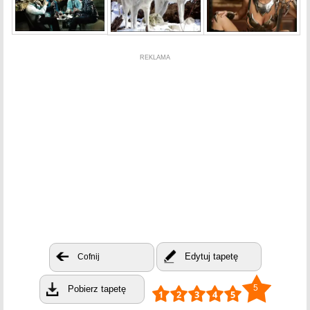
REKLAMA
Edytuj tapetę
Cofnij
5
Pobierz tapetę