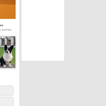
>>
n, puchary