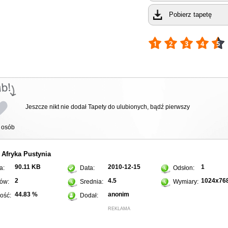
Pobierz tapetę
Jeszcze nikt nie dodał Tapety do ulubionych, bądź pierwszy
osób
Afryka
Pustynia
:
90.11 KB
2010-12-15
1
a:
Data:
Odsłon:
2
4.5
1024x76
ów:
Srednia:
Wymiary:
44.83 %
anonim
ość:
Dodał:
REKLAMA