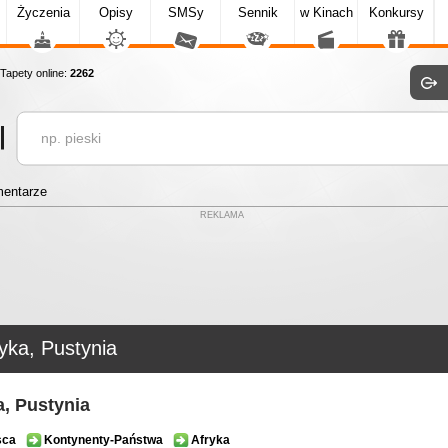
Życzenia
Opisy
SMSy
Sennik
w Kinach
Konkursy
apety online:
2262
entarze
REKLAMA
yka, Pustynia
a, Pustynia
sca
Kontynenty-Państwa
Afryka