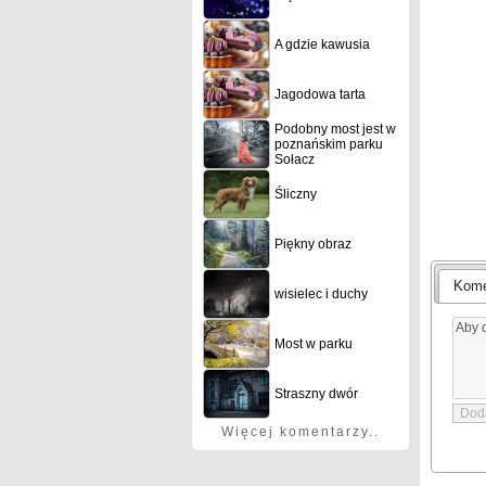
A gdzie kawusia
Jagodowa tarta
Podobny most jest w
poznańskim parku
Sołacz
Śliczny
Piękny obraz
Kome
wisielec i duchy
Most w parku
Straszny dwór
Więcej komentarzy..