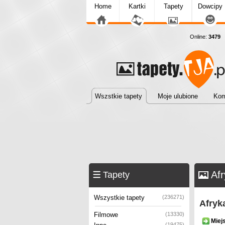
Home
Kartki
Tapety
Dowcipy
Online:
3479
T
Wszstkie tapety
Moje ulubione
Kom
Afr
Tapety
Wszystkie tapety
(236271)
Afryk
Filmowe
(13330)
Miej
(19475)