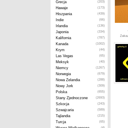
Grecja
(203)
Hawaje
(173)
Hiszpania
(439)
Indie
(66)
Irlandia
(136)
Japonia
(334)
Zakaz
Kalifornia
(787)
Kanada
(1002)
Krym
(44)
Las Vegas
(65)
Meksyk
(40)
Niemcy
(1267)
Norwegia
(679)
Nowa Zelandia
(288)
Nowy Jork
(309)
Polska
(655)
Stany Zjednoczone
(2693)
Szkocja
(243)
Szwajcaria
(589)
Tajlandia
(215)
Turcja
(65)
Wyspa Wielkanocna
(4)