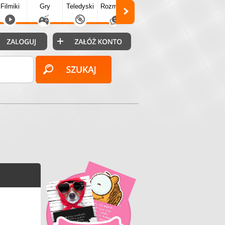
Filmiki
Gry
Teledyski
Rozmówki
Społecz.
Puzzle
Fo