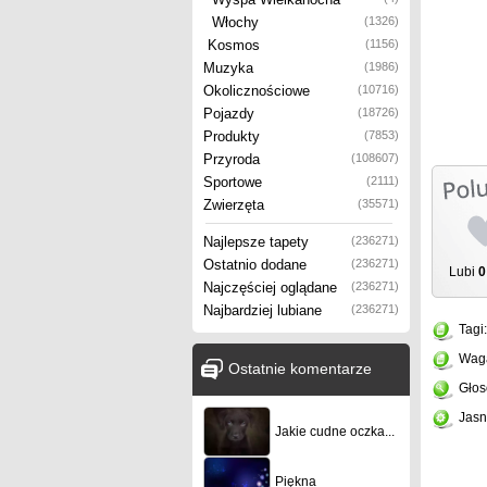
Włochy
(1326)
Kosmos
(1156)
Muzyka
(1986)
Okolicznościowe
(10716)
Pojazdy
(18726)
Produkty
(7853)
Przyroda
(108607)
Sportowe
(2111)
Zwierzęta
(35571)
Najlepsze tapety
(236271)
Ostatnio dodane
(236271)
Lubi
0
Najczęściej oglądane
(236271)
Najbardziej lubiane
(236271)
Tagi
Wag
Ostatnie komentarze
Głos
Jasn
Jakie cudne oczka...
Piękna