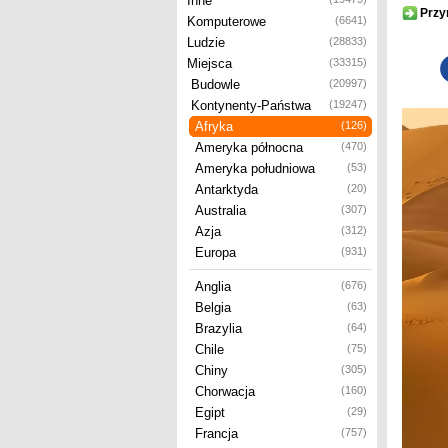
Inne
Przy
Komputerowe
(6641)
Ludzie
(28833)
Miejsca
(33315)
Budowle
(20997)
Kontynenty-Państwa
(19247)
Afryka
(126)
Ameryka północna
(470)
Ameryka południowa
(53)
Antarktyda
(20)
Australia
(307)
Azja
(312)
Europa
(931)
Anglia
(676)
Belgia
(63)
Brazylia
(64)
Chile
(75)
Chiny
(305)
Chorwacja
(160)
Egipt
(29)
Francja
(757)