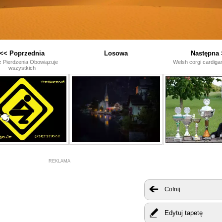
<< Poprzednia
Losowa
Następna 
 Pierdzenia Obowiązuje
Welsh corgi cardiga
wszystkich
REKLAMA
Cofnij
Edytuj tapetę