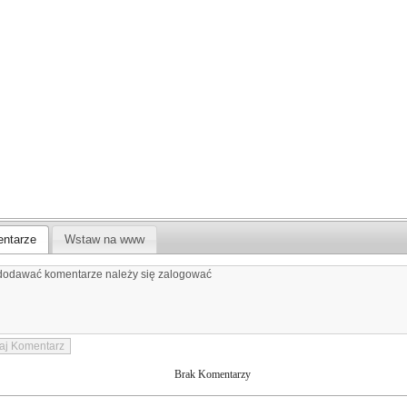
ntarze
Wstaw na www
Brak Komentarzy