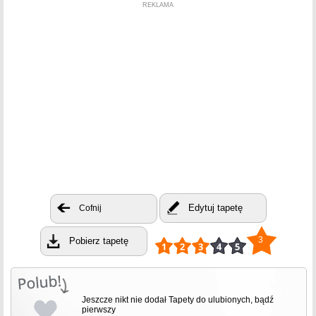
REKLAMA
Edytuj tapetę
Cofnij
3
Pobierz tapetę
Jeszcze nikt nie dodał Tapety do ulubionych, bądź
pierwszy