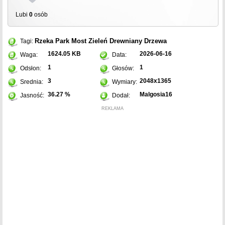
Lubi
0
osób
Rzeka
Park
Most
Zieleń
Drewniany
Drzewa
Tagi:
1624.05 KB
2026-06-16
Waga:
Data:
1
1
Odsłon:
Głosów:
3
2048x1365
Srednia:
Wymiary:
36.27 %
Malgosia16
Jasność:
Dodał:
REKLAMA