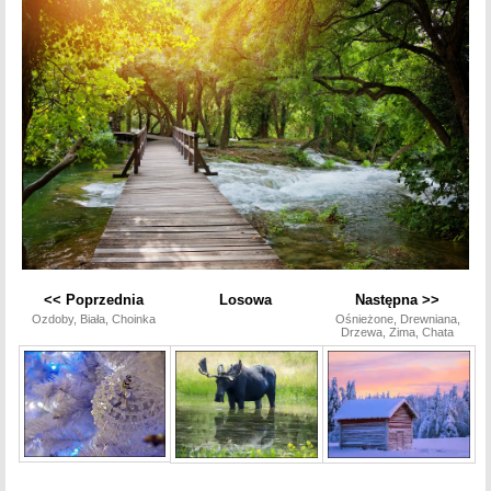
<< Poprzednia
Losowa
Następna >>
Ozdoby, Biała, Choinka
Ośnieżone, Drewniana,
Drzewa, Zima, Chata